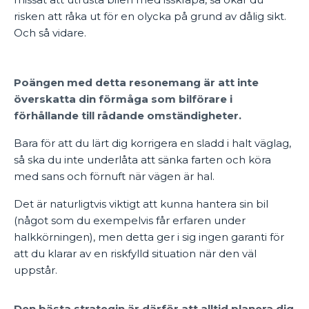
risken att råka ut för en olycka på grund av dålig sikt.
Och så vidare.
Poängen med detta resonemang är att inte
överskatta din förmåga som bilförare i
förhållande till rådande omständigheter.
Bara för att du lärt dig korrigera en sladd i halt väglag,
så ska du inte underlåta att sänka farten och köra
med sans och förnuft när vägen är hal.
Det är naturligtvis viktigt att kunna hantera sin bil
(något som du exempelvis får erfaren under
halkkörningen), men detta ger i sig ingen garanti för
att du klarar av en riskfylld situation när den väl
uppstår.
Den bästa strategin är därför att alltid planera dig