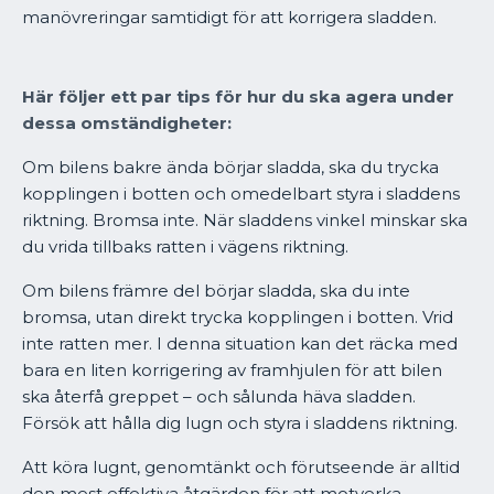
manövreringar samtidigt för att korrigera sladden.
Här följer ett par tips för hur du ska agera under
dessa omständigheter:
Om bilens bakre ända börjar sladda, ska du trycka
kopplingen i botten och omedelbart styra i sladdens
riktning. Bromsa inte. När sladdens vinkel minskar ska
du vrida tillbaks ratten i vägens riktning.
Om bilens främre del börjar sladda, ska du inte
bromsa, utan direkt trycka kopplingen i botten. Vrid
inte ratten mer. I denna situation kan det räcka med
bara en liten korrigering av framhjulen för att bilen
ska återfå greppet – och sålunda häva sladden.
Försök att hålla dig lugn och styra i sladdens riktning.
1899kr
Att köra lugnt, genomtänkt och förutseende är alltid
den mest effektiva åtgärden för att motverka