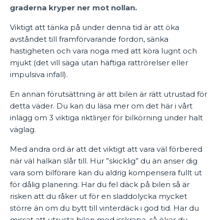
graderna kryper ner mot nollan.
Viktigt att tänka på under denna tid är att öka
avståndet till framförvarande fordon, sänka
hastigheten och vara noga med att köra lugnt och
mjukt (det vill säga utan häftiga rattrörelser eller
impulsiva infall).
En annan förutsättning är att bilen är rätt utrustad för
detta väder. Du kan du läsa mer om det här i vårt
inlägg om 3 viktiga riktlinjer för bilkörning under halt
väglag.
Med andra ord är att det viktigt att vara väl förbered
när väl halkan slår till. Hur ”skicklig” du än anser dig
vara som bilförare kan du aldrig kompensera fullt ut
för dålig planering. Har du fel däck på bilen så är
risken att du råker ut för en sladdolycka mycket
större än om du bytt till vinterdäck i god tid. Har du
missat att utrusta bilen med isskrapa, så ökar du