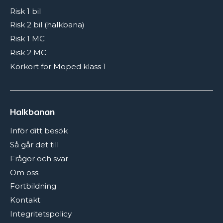
Andra viktiga faktorer är exempelvis:
Risk 1 bil
Risk 2 bil (halkbana)
Att ha frostskydd i spolarvätskan; god sikt är
Risk 1 MC
av yttersta vikt vid körning i halt väglag
Risk 2 MC
Att kontrolla så att frostskyddet i kylaren är
Körkort för Moped klass 1
OK
Att bilen är utrustad med startkablar,
isskrapa och bogserlina
Att batteriet är vitalt och ordentligt laddat
Halkbanan
Inför ditt besök
Så går det till
Frågor och svar
Om oss
Fortbildning
Kontakt
Integritetspolicy