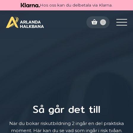
Hos oss kan du delbetala via Klarna.
0
Så går det till
När du bokar riskutbildning 2 ingår en del praktiska
moment. Här kan du se vad som ingår i risk tvåan.